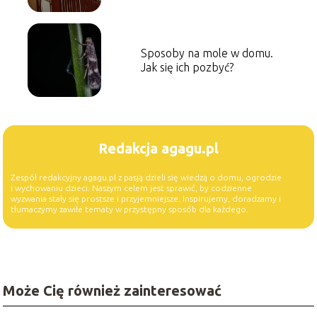
Sposoby na mole w domu.
Jak się ich pozbyć?
Redakcja agagu.pl
Zespół redakcyjny agagu.pl z pasją dzieli się wiedzą o domu, ogrodzie
i wychowaniu dzieci. Naszym celem jest sprawić, by codzienne
wyzwania stały się prostsze i przyjemniejsze. Inspirujemy, doradzamy i
tłumaczymy zawiłe tematy w przystępny sposób dla każdego.
Może Cię również zainteresować