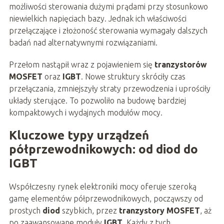
możliwości sterowania dużymi prądami przy stosunkowo
niewielkich napięciach bazy. Jednak ich właściwości
przełączające i złożoność sterowania wymagały dalszych
badań nad alternatywnymi rozwiązaniami.
Przełom nastąpił wraz z pojawieniem się
tranzystorów
MOSFET
oraz
IGBT
. Nowe struktury skróciły czas
przełączania, zmniejszyły straty przewodzenia i uprościły
układy sterujące. To pozwoliło na budowę bardziej
kompaktowych i wydajnych modułów mocy.
Kluczowe typy urządzeń
półprzewodnikowych: od diod do
IGBT
Współczesny rynek elektroniki mocy oferuje szeroką
gamę elementów półprzewodnikowych, począwszy od
prostych
diod
szybkich, przez
tranzystory MOSFET
, aż
po zaawansowane moduły
IGBT
. Każdy z tych