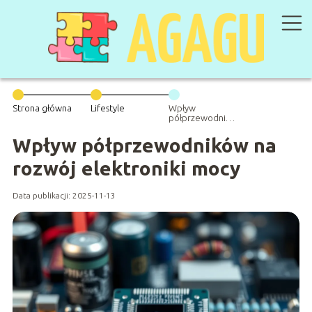
Strona główna
Lifestyle
Wpływ
półprzewodników
na rozwój
elektroniki mocy
Wpływ półprzewodników na
rozwój elektroniki mocy
Data publikacji: 2025-11-13