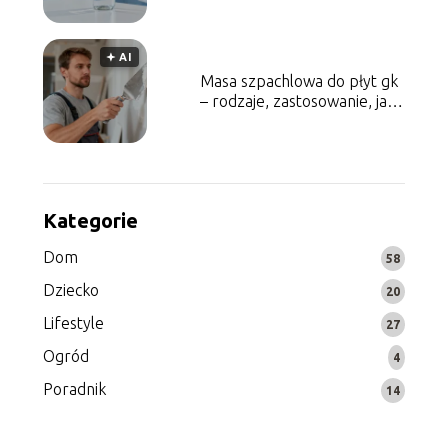
zastosowanie
🟅 AI
Masa szpachlowa do płyt gk
– rodzaje, zastosowanie, jak
wybrać?
Kategorie
Dom
58
Dziecko
20
Lifestyle
27
Ogród
4
Poradnik
14