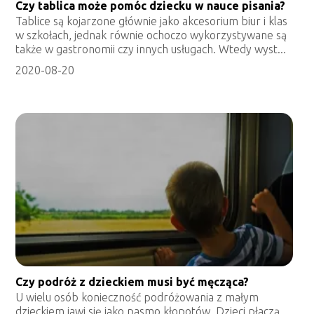
Czy tablica może pomóc dziecku w nauce pisania?
Tablice są kojarzone głównie jako akcesorium biur i klas
w szkołach, jednak równie ochoczo wykorzystywane są
także w gastronomii czy innych usługach. Wtedy wyst...
2020-08-20
Czy podróż z dzieckiem musi być męcząca?
U wielu osób konieczność podróżowania z małym
dzieckiem jawi się jako pasmo kłopotów. Dzieci płaczą,