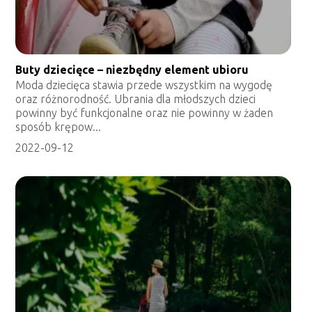
Buty dziecięce – niezbędny element ubioru
Moda dziecięca stawia przede wszystkim na wygodę
oraz różnorodność. Ubrania dla młodszych dzieci
powinny być funkcjonalne oraz nie powinny w żaden
sposób krępow...
2022-09-12