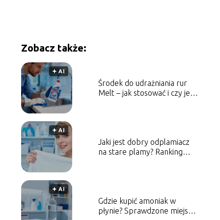
Zobacz także:
🟅 AI
Środek do udrażniania rur
Melt – jak stosować i czy jest
skuteczny?
🟅 AI
Jaki jest dobry odplamiacz
na stare plamy? Ranking
produktów
🟅 AI
Gdzie kupić amoniak w
płynie? Sprawdzone miejsca i