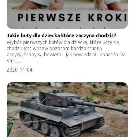
Jakie buty dla dziecka które zaczyna chodzić?
Wybór pierwszych butów dla dziecka, które uczy się
chodzić jest wbrew pozorom bardzo trudną
decyzją.Stopy są bowiem – jak powiedział Leonardo Da
Vinci,...
2020-11-04