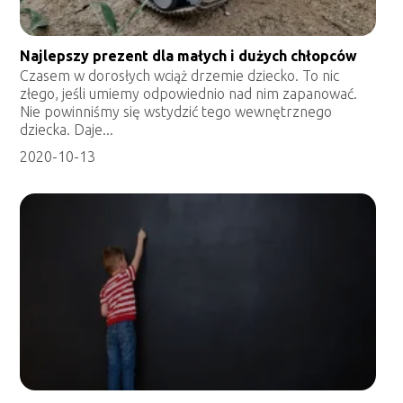
Najlepszy prezent dla małych i dużych chłopców
Czasem w dorosłych wciąż drzemie dziecko. To nic
złego, jeśli umiemy odpowiednio nad nim zapanować.
Nie powinniśmy się wstydzić tego wewnętrznego
dziecka. Daje...
2020-10-13