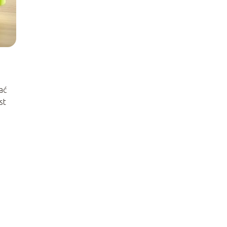
ać
st