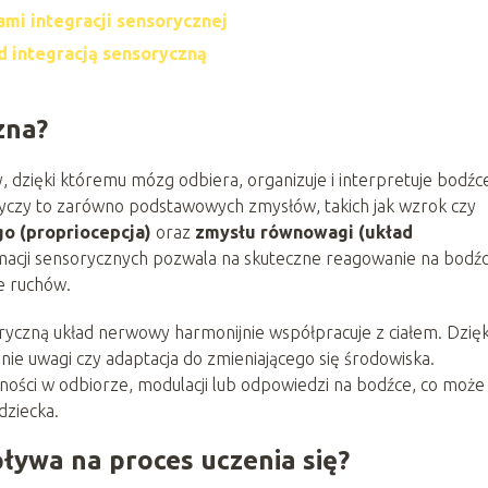
mi integracji sensorycznej
ad integracją sensoryczną
zna?
, dzięki któremu mózg odbiera, organizuje i interpretuje bodźc
tyczy to zarówno podstawowych zmysłów, takich jak wzrok czy
go (propriocepcja)
oraz
zmysłu równowagi (układ
macji sensorycznych pozwala na skuteczne reagowanie na bodźc
e ruchów.
oryczną układ nerwowy harmonijnie współpracuje z ciałem. Dzięk
nie uwagi czy adaptacja do zmieniającego się środowiska.
dności w odbiorze, modulacji lub odpowiedzi na bodźce, co może
dziecka.
ływa na proces uczenia się?