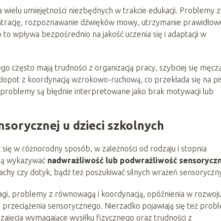
 wielu umiejętności niezbędnych w trakcie edukacji. Problemy z
trację, rozpoznawanie dźwięków mowy, utrzymanie prawidłow
to wpływa bezpośrednio na jakość uczenia się i adaptacji w
o często mają trudności z organizacją pracy, szybciej się męczą
łopot z koordynacją wzrokowo-ruchową, co przekłada się na p
h problemy są błędnie interpretowane jako brak motywacji lub
nsorycznej u dzieci szkolnych
 się w różnorodny sposób, w zależności od rodzaju i stopnia
ogą wykazywać
nadwrażliwość lub podwrażliwość sensorycz
achy czy dotyk, bądź też poszukiwać silnych wrażeń sensoryczn
agi, problemy z równowagą i koordynacją, opóźnienia w rozwoj
przeciążenia sensorycznego. Nierzadko pojawiają się też prob
 zajęcia wymagające wysiłku fizycznego oraz trudności z