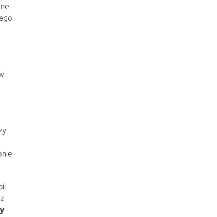
rne
nego
ów
zy
anie
ii
 z
by