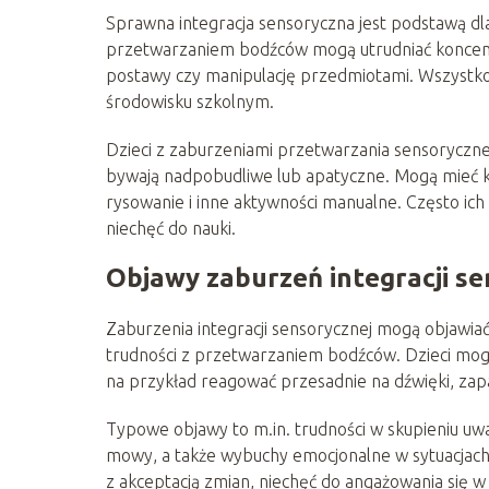
Sprawna integracja sensoryczna jest podstawą dla
przetwarzaniem bodźców mogą utrudniać koncen
postawy czy manipulację przedmiotami. Wszystko 
środowisku szkolnym.
Dzieci z zaburzeniami przetwarzania sensoryczneg
bywają nadpobudliwe lub apatyczne. Mogą mieć k
rysowanie i inne aktywności manualne. Często ic
niechęć do nauki.
Objawy zaburzeń integracji se
Zaburzenia integracji sensorycznej mogą objawiać
trudności z przetwarzaniem bodźców. Dzieci m
na przykład reagować przesadnie na dźwięki, zap
Typowe objawy to m.in. trudności w skupieniu uw
mowy, a także wybuchy emocjonalne w sytuacjach 
z akceptacją zmian, niechęć do angażowania się w