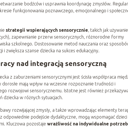
twarzanie bodźców i usprawnia koordynację zmysłów. Regula
akresie funkcjonowania poznawczego, emocjonalnego i społecz
nie
strategii wspierających sensorycznie
, takich jak używanie
jących), zapewnianie przerw sensorycznych, różnorodne formy
owiska szkolnego. Dostosowanie metod nauczania oraz sposob
i i zwiększa szanse dziecka na sukces edukacyjny.
pracy nad integracją sensoryczną
ka z zaburzeniami sensorycznymi jest ścisła współpraca międ
by dorosłe mają wpływ na wczesne rozpoznanie trudności i
ego rozwojowi sensorycznemu. Istotne jest również przekazyw
 dziecka w różnych sytuacjach.
awy rozwijającej zmysły, a także wprowadzając elementy terap
rzez odpowiednie podejście dydaktyczne, mogą wspomagać dzieci
ami. Kluczowa pozostaje
wrażliwość na indywidualne potrze