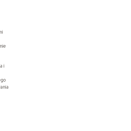
mi
nie
a i
ego
ania