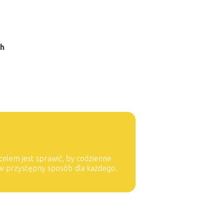
ch
 celem jest sprawić, by codzienne
 w przystępny sposób dla każdego.