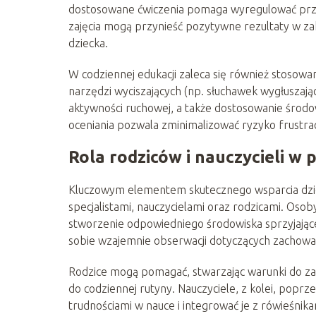
dostosowane ćwiczenia pomaga wyregulować prze
zajęcia mogą przynieść pozytywne rezultaty w z
dziecka.
W codziennej edukacji zaleca się również stosowa
narzędzi wyciszających (np. słuchawek wygłusza
aktywności ruchowej, a także dostosowanie środ
oceniania pozwala zminimalizować ryzyko frustracj
Rola rodziców i nauczycieli w 
Kluczowym elementem skutecznego wsparcia dziec
specjalistami, nauczycielami oraz rodzicami. Oso
stworzenie odpowiedniego środowiska sprzyjając
sobie wzajemnie obserwacji dotyczących zachowań
Rodzice mogą pomagać, stwarzając warunki do zab
do codziennej rutyny. Nauczyciele, z kolei, pop
trudnościami w nauce i integrować je z rówieśnik