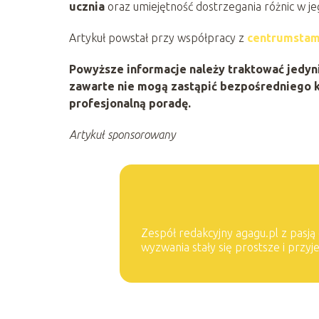
ucznia
oraz umiejętność dostrzegania różnic w j
Artykuł powstał przy współpracy z
centrumstam
Powyższe informacje należy traktować jedynie
zawarte nie mogą zastąpić bezpośredniego k
profesjonalną poradę.
Artykuł sponsorowany
Zespół redakcyjny agagu.pl z pasją 
wyzwania stały się prostsze i przy