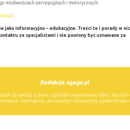
ego możliwościach percepcyjnych i motorycznych.
ina.pl
.
 jako informacyjno – edukacyjne. Treści te i porady w ni
ontaktu ze specjalistami i nie powinny być uznawane za
Redakcja agagu.pl
dzieli się wiedzą o domu, ogrodzie i wychowaniu dzieci. Naszym
jemniejsze. Inspirujemy, doradzamy i tłumaczymy zawiłe tematy