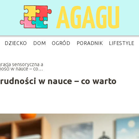
DZIECKO
DOM
OGRÓD
PORADNIK
LIFESTYLE
gracja sensoryczna a
ności w nauce – co
o wiedzieć
trudności w nauce – co warto