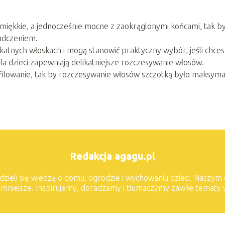
miękkie, a jednocześnie mocne z zaokrąglonymi końcami, tak b
adczeniem.
likatnych włoskach i mogą stanowić praktyczny wybór, jeśli chces
a dzieci zapewniają delikatniejsze rozczesywanie włosów.
ilowanie, tak by rozczesywanie włosów szczotką było maksyma
Redakcja agagu.pl
dzieli się wiedzą o domu, ogrodzie i wychowaniu dzieci. Naszym
jemniejsze. Inspirujemy, doradzamy i tłumaczymy zawiłe tematy