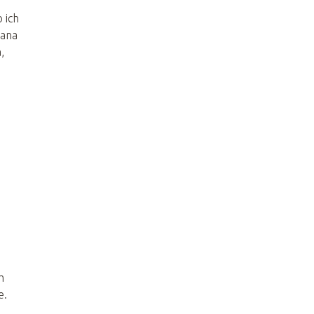
 ich
wana
,
m
e.