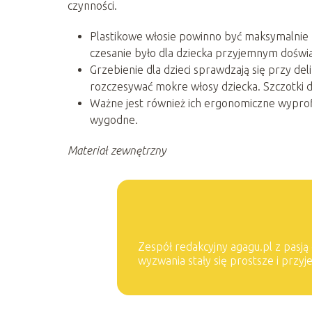
czynności.
Plastikowe włosie powinno być maksymalnie 
czesanie było dla dziecka przyjemnym doświ
Grzebienie dla dzieci sprawdzają się przy de
rozczesywać mokre włosy dziecka. Szczotki dl
Ważne jest również ich ergonomiczne wyprof
wygodne.
Materiał zewnętrzny
Zespół redakcyjny agagu.pl z pasją 
wyzwania stały się prostsze i przy