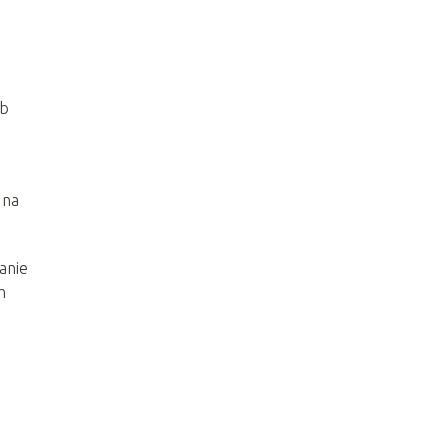
ub
 na
anie
m