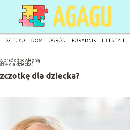
DZIECKO
DOM
OGRÓD
PORADNIK
LIFESTYLE
wybrać odpowiednią
otkę dla dziecka?
zczotkę dla dziecka?