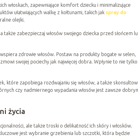
ich włoskach, zapewniające komfort dziecku i minimalizujące
któw ułatwiających walkę z kołtunami, takich jak
spray do
ralne olejki.
 a także zabezpieczaj włosów swojego dziecka przed słońcem l
ż wspiera zdrowie włosów. Postaw na produkty bogate w selen,
zmowi swojej pociechy jak najwięcej dobra. Wpłynie to nie tylko
ek, które zapobiega rozdwajaniu się włosów, a także skonsultow
órnych czy nadmiernego wypadania włosów jest zawsze dobry
ni życia
jonalności, ale także troski o delikatność ich skóry i włosków.
uczowe jest wybranie grzebienia lub szczotki, która będzie