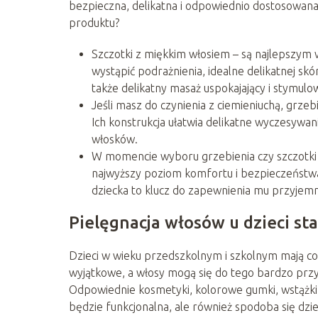
bezpieczna, delikatna i odpowiednio dostosowan
produktu?
Szczotki z miękkim włosiem – są najlepszym
wystąpić podrażnienia, idealne delikatnej skó
także delikatny masaż uspokajający i stymulo
Jeśli masz do czynienia z ciemieniuchą, grz
Ich konstrukcja ułatwia delikatne wyczesywan
włosków.
W momencie wyboru grzebienia czy szczotki 
najwyższy poziom komfortu i bezpieczeństwa
dziecka to klucz do zapewnienia mu przyjemn
Pielęgnacja włosów u dzieci st
Dzieci w wieku przedszkolnym i szkolnym mają co
wyjątkowe, a włosy mogą się do tego bardzo przyc
Odpowiednie kosmetyki, kolorowe gumki, wstążki i
będzie funkcjonalna, ale również spodoba się dzi