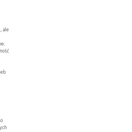
, ale
ne.
tność
zeb
ko
nych