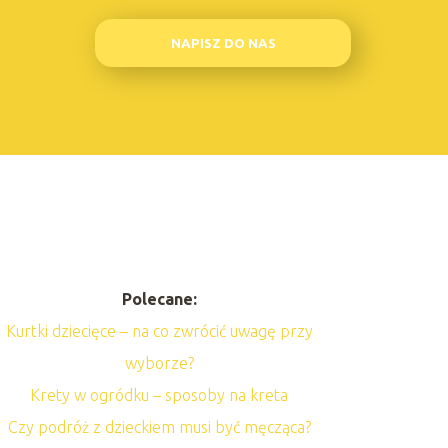
NAPISZ DO NAS
Polecane:
Kurtki dziecięce – na co zwrócić uwagę przy
wyborze?
Krety w ogródku – sposoby na kreta
Czy podróż z dzieckiem musi być męcząca?