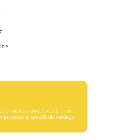
y
z
lnie
 celem jest sprawić, by codzienne
 w przystępny sposób dla każdego.