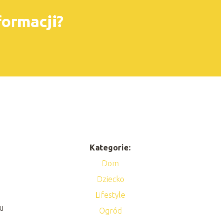
formacji?
Kategorie:
Dom
Dziecko
Lifestyle
tu
Ogród