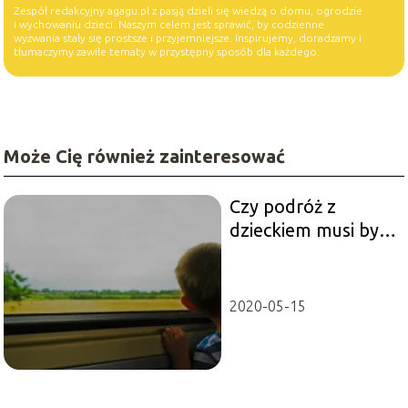
Zespół redakcyjny agagu.pl z pasją dzieli się wiedzą o domu, ogrodzie
i wychowaniu dzieci. Naszym celem jest sprawić, by codzienne
wyzwania stały się prostsze i przyjemniejsze. Inspirujemy, doradzamy i
tłumaczymy zawiłe tematy w przystępny sposób dla każdego.
Może Cię również zainteresować
Czy podróż z
dzieckiem musi być
męcząca?
2020-05-15