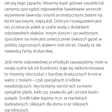
cierpią tego zapachu. Możemy kupić gotowe saszetki lub
samemu sporządzić odpowiednie bawełniane woreczki
wypełnione lawendą i innymi aromatycznymi ziołami np.
liśćmi laurowymi, miętą itd). Dobrym rozwiązaniem jest
też przetarcie półek w szafie wodą z dodatkiem
odpowiednich olejków. Innym starym i sprawdzonym
sposobem na mole jest umieszczenie świeżych gazet w
pobliżu zagrożonych atakiem moli ubrań. Owady te nie
nawiedzą farby drukarskiej.
Jeśli mimo odpowiedniej profilaktyki zauważyliśmy mole w
swojej szafie lub ich liczebność staje się niekontrolowana
to możemy skorzystać z bardziej drastycznych broni w
walce z molami – czyli specjalnych środków
owadobójczych. Wyróżniamy wśród nich zarówno
specjalne płytki, kulki czy zawieszki, jak i proste lepki i
pułapki. Środki takie kupimy m.in. w marketach
budowlanych, sklepach dla domu oraz sklepach
ogrodniczych.