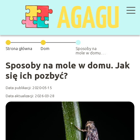
Strona główna
Dom
Sposoby na
mole w domu.
Jak się ich
pozbyć?
Sposoby na mole w domu. Jak
się ich pozbyć?
Data publikacji: 2020-05-15
Data aktualizacji: 2026-03-28