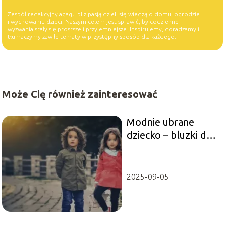
Zespół redakcyjny agagu.pl z pasją dzieli się wiedzą o domu, ogrodzie
i wychowaniu dzieci. Naszym celem jest sprawić, by codzienne
wyzwania stały się prostsze i przyjemniejsze. Inspirujemy, doradzamy i
tłumaczymy zawiłe tematy w przystępny sposób dla każdego.
Może Cię również zainteresować
Modnie ubrane
dziecko – bluzki dla
dzieci
2025-09-05