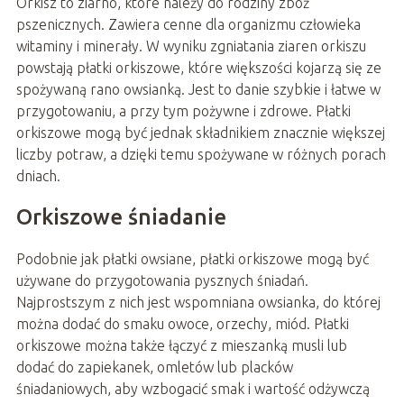
Orkisz to ziarno, które należy do rodziny zbóż
pszenicznych. Zawiera cenne dla organizmu człowieka
witaminy i minerały. W wyniku zgniatania ziaren orkiszu
powstają płatki orkiszowe, które większości kojarzą się ze
spożywaną rano owsianką. Jest to danie szybkie i łatwe w
przygotowaniu, a przy tym pożywne i zdrowe. Płatki
orkiszowe mogą być jednak składnikiem znacznie większej
liczby potraw, a dzięki temu spożywane w różnych porach
dniach.
Orkiszowe śniadanie
Podobnie jak płatki owsiane, płatki orkiszowe mogą być
używane do przygotowania pysznych śniadań.
Najprostszym z nich jest wspomniana owsianka, do której
można dodać do smaku owoce, orzechy, miód. Płatki
orkiszowe można także łączyć z mieszanką musli lub
dodać do zapiekanek, omletów lub placków
śniadaniowych, aby wzbogacić smak i wartość odżywczą