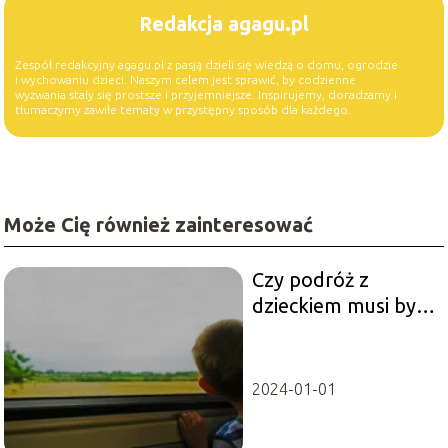
Redakcja agagu.pl
Zespół redakcyjny agagu.pl z pasją dzieli się wiedzą o domu, ogrodzie
i wychowaniu dzieci. Naszym celem jest sprawić, by codzienne
wyzwania stały się prostsze i przyjemniejsze. Inspirujemy, doradzamy i
tłumaczymy zawiłe tematy w przystępny sposób dla każdego.
Może Cię również zainteresować
Czy podróż z
dzieckiem musi być
męcząca?
2024-01-01