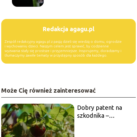
Redakcja agagu.pl
Zespół redakcyjny agagu.pl z pasją dzieli się wiedzą o domu, ogrodzie
i wychowaniu dzieci. Naszym celem jest sprawić, by codzienne
wyzwania stały się prostsze i przyjemniejsze. Inspirujemy, doradzamy i
tłumaczymy zawiłe tematy w przystępny sposób dla każdego.
Może Cię również zainteresować
Dobry patent na
szkodnika –
sposoby na ślimaki